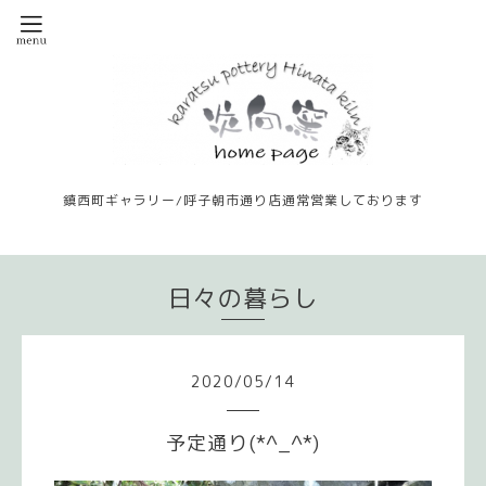
鎮西町ギャラリー/呼子朝市通り店通常営業しております
日々の暮らし
2020
/
05
/
14
予定通り(*^_^*)