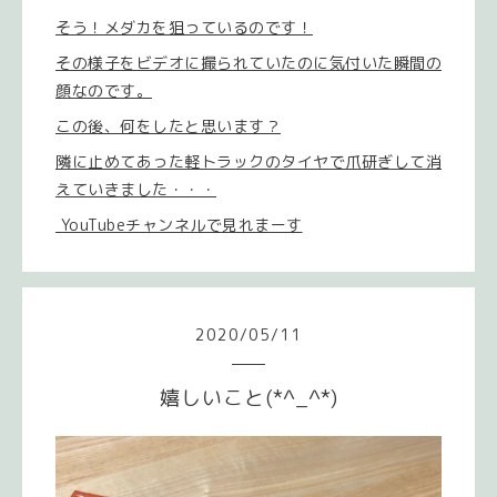
そう！メダカを狙っているのです！
その様子をビデオに撮られていたのに気付いた瞬間の
顔なのです。
この後、何をしたと思います？
隣に止めてあった軽トラックのタイヤで爪研ぎして消
えていきました・・・
YouTubeチャンネルで見れまーす
2020
/
05
/
11
嬉しいこと(*^_^*)